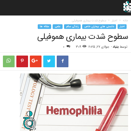
خانه
اخبار
سطوح شدت بیماری هموفیلی
اخبار
دانستی های بیماران خاص
زندگی سالم
علمی
مقاله ها
سطوح شدت بیماری هموفیلی
توسط
بنیاد
-
جولای 27, 2025
309
0