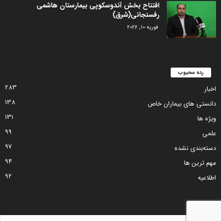
افتتاح بخش آندوسکوپی بیمارستان هاشمی
رفسنجانی(شرق)
فوریه 10, 2026
رده محبوب
283
اخبار
138
دانستی های بیماران خاص
131
ویژه ها
99
علمی
97
دسته‌بندی نشده
94
مهم ترین ها
92
اطلاعیه