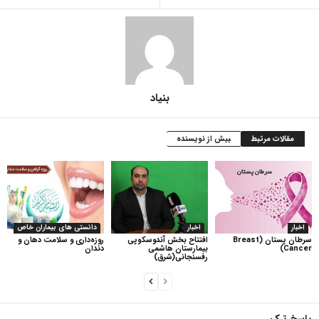
بنیاد
مقالات مرتبط
بیش از نویسنده
اخبار
اخبار
دانستی های بیماران خاص
سرطان پستان (Breast
افتتاح بخش آندوسکوپی
روزه‌داری و سلامت دهان و
Cancer)
بیمارستان هاشمی
دندان
رفسنجانی(شرق)
پاسخ ترک