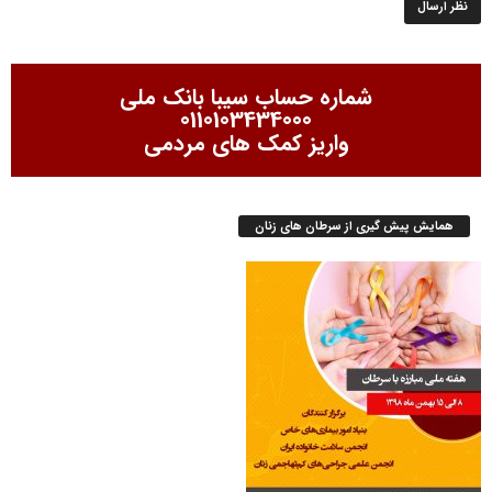
شماره حساب سیبا بانک ملی
0110103434000
واریز کمک های مردمی
همایش پیش گیری از سرطان های زنان