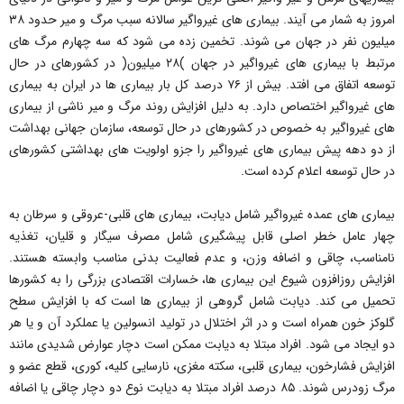
امروز به شمار می آیند. بیماری های غیرواگیر سالانه سبب مرگ و میر حدود ۳۸
میلیون نفر در جهان می شوند. تخمین زده می شود که سه چهارم مرگ های
مرتبط با بیماری های غیرواگیر در جهان )۲۸ میلیون( در کشورهای در حال
توسعه اتفاق می افتد. بیش از ۷۶ درصد کل بار بیماری ها در ایران به بیماری
های غیرواگیر اختصاص دارد. به دلیل افزایش روند مرگ و میر ناشی از بیماری
های غیرواگیر به خصوص در کشورهای در حال توسعه، سازمان جهانی بهداشت
از دو دهه پیش بیماری های غیرواگیر را جزو اولویت های بهداشتی کشورهای
در حال توسعه اعلام کرده است.
بیماری های عمده غیرواگیر شامل دیابت، بیماری های قلبی-عروقی و سرطان به
چهار عامل خطر اصلی قابل پیشگیری شامل مصرف سیگار و قلیان، تغذیه
نامناسب، چاقی و اضافه وزن، و عدم فعالیت بدنی مناسب وابسته هستند.
افزایش روزافزون شیوع این بیماری ها، خسارات اقتصادی بزرگی را به کشورها
تحمیل می کند. دیابت شامل گروهی از بیماری ها است که با افزایش سطح
گلوکز خون همراه است و در اثر اختلال در تولید انسولین یا عملکرد آن و یا هر
دو ایجاد می شود. افراد مبتلا به دیابت ممکن است دچار عوارض شدیدی مانند
افزایش فشارخون، بیماری قلبی، سکته مغزی، نارسایی کلیه، کوری، قطع عضو و
مرگ زودرس شوند. ۸۵ درصد افراد مبتلا به دیابت نوع دو دچار چاقی یا اضافه