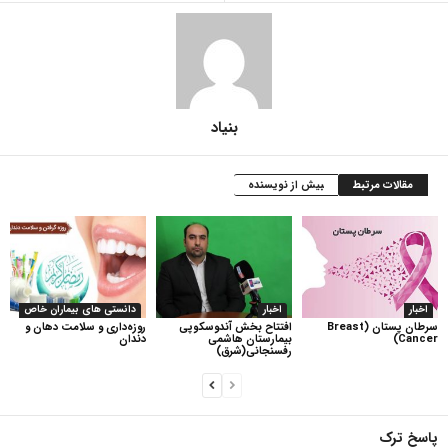
بنیاد
مقالات مرتبط
بیش از نویسنده
اخبار
اخبار
دانستی های بیماران خاص
سرطان پستان (Breast
افتتاح بخش آندوسکوپی
روزه‌داری و سلامت دهان و
Cancer)
بیمارستان هاشمی
دندان
رفسنجانی(شرق)
پاسخ ترک