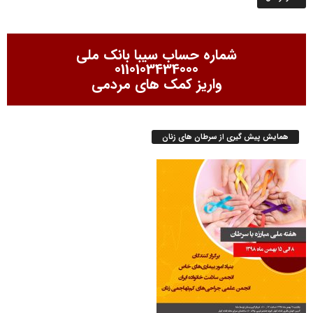
شماره حساب سیبا بانک ملی
0110103434000
واریز کمک های مردمی
همایش پیش گیری از سرطان های زنان