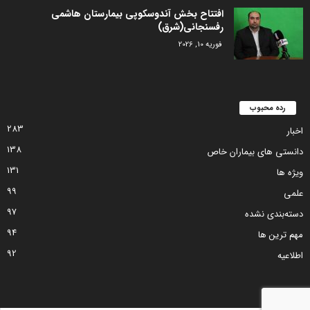
افتتاح بخش آندوسکوپی بیمارستان هاشمی
رفسنجانی(شرق)
فوریه 10, 2026
رده محبوب
283
اخبار
138
دانستی های بیماران خاص
131
ویژه ها
99
علمی
97
دسته‌بندی نشده
94
مهم ترین ها
92
اطلاعیه