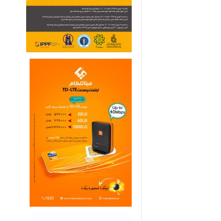
ی
م
ا
ر
ی
ه
ا
ی
خ
ا