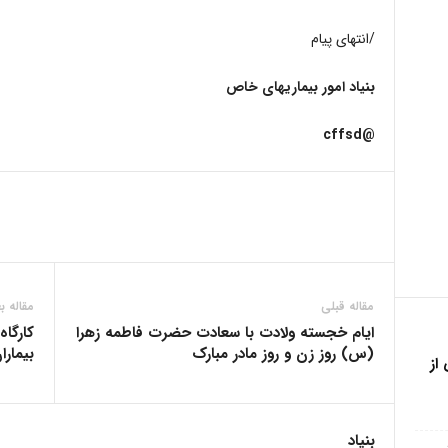
/انتهای پیام
بنیاد امور بیماریهای خاص
@cffsd
مقاله قبلی
مقاله ب
ایام خجسته ولادت با سعادت حضرت فاطمه زهرا
کارگاه
(س) روز زن و روز مادر مبارک
بیمار
از
بنیاد