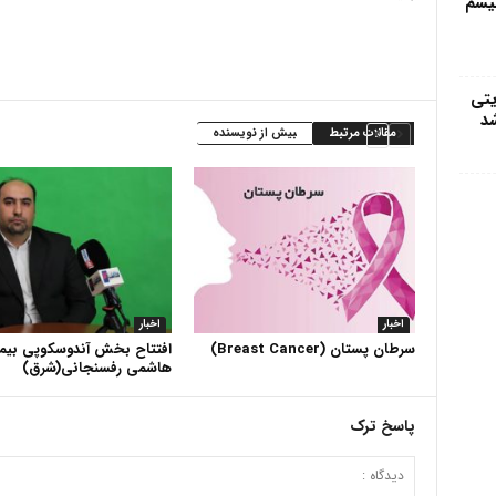
تیسم
یتی
شد
مقالات مرتبط
بیش از نویسنده
اخبار
اخبار
سرطان پستان (Breast Cancer)
افتتاح بخش آندوسکوپی بیما
هاشمی رفسنجانی(شرق)
پاسخ ترک