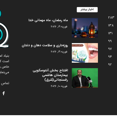
اخبار بیشتر
283
ماه رمضان، ماه مهمانی خدا
138
فوریه 19, 2026
131
99
روزه‌داری و سلامت دهان و دندان
97
فوریه 19, 2026
بنیاد 
94
است که
92
خاص و 
افتتاح بخش آندوسکوپی
می‌نمای
بیمارستان هاشمی
رفسنجانی(شرق)
تماس با
فوریه 10, 2026