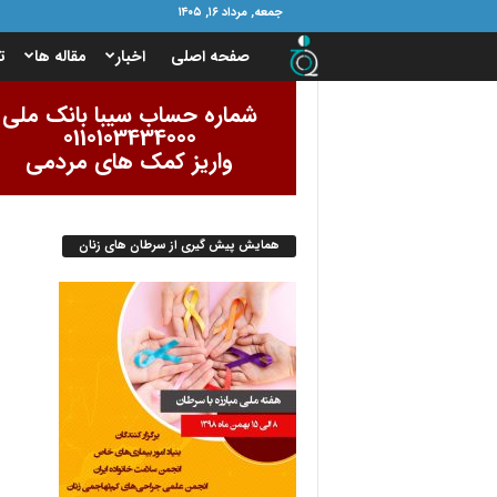
جمعه, مرداد ۱۶, ۱۴۰۵
ب
صفحه اصلی
اخبار
مقاله ها
ت
ن
شماره حساب سیبا بانک ملی
0110103434000
ی
واریز کمک های مردمی
ا
همایش پیش گیری از سرطان های زنان
د
ا
م
و
ر
ب