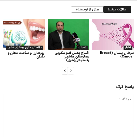
مقالات مرتبط
بیش از نویسنده
اخبار
اخبار
دانستی های بیماران خاص
سرطان پستان (Breast
افتتاح بخش آندوسکوپی
روزه‌داری و سلامت دهان و
Cancer)
بیمارستان هاشمی
دندان
رفسنجانی(شرق)
پاسخ ترک