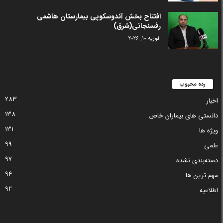
افتتاح بخش آندوسکوپی بیمارستان هاشمی
رفسنجانی(شرق)
فوریه 10, 2026
رده محبوب
283
اخبار
138
دانستی های بیماران خاص
131
ویژه ها
99
علمی
97
دسته‌بندی نشده
94
مهم ترین ها
92
اطلاعیه