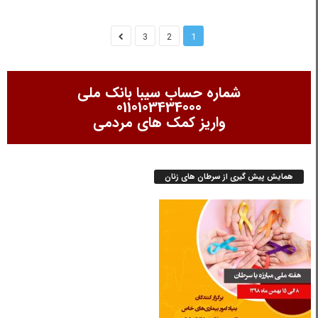
3
2
1
شماره حساب سیبا بانک ملی
0110103434000
واریز کمک های مردمی
همایش پیش گیری از سرطان های زنان