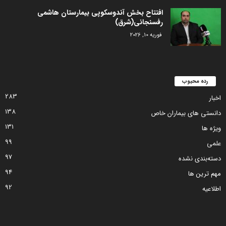
افتتاح بخش آندوسکوپی بیمارستان هاشمی
رفسنجانی(شرق)
فوریه 10, 2026
رده محبوب
283
اخبار
138
دانستی های بیماران خاص
131
ویژه ها
99
علمی
97
دسته‌بندی نشده
94
مهم ترین ها
92
اطلاعیه