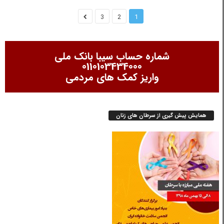
3
2
1
شماره حساب سیبا بانک ملی
0110103434000
واریز کمک های مردمی
همایش پیش گیری از سرطان های زنان