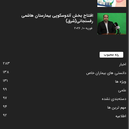
افتتاح بخش آندوسکوپی بیمارستان هاشمی
رفسنجانی(شرق)
فوریه 10, 2026
رده محبوب
283
اخبار
138
دانستی های بیماران خاص
131
ویژه ها
99
علمی
97
دسته‌بندی نشده
94
مهم ترین ها
92
اطلاعیه