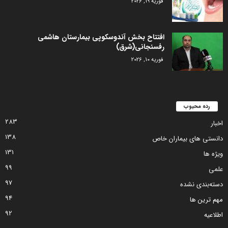
فوریه 19, 2026
افتتاح بخش آندوسکوپی بیمارستان هاشمی
رفسنجانی(شرق)
فوریه 10, 2026
رده محبوب
283
اخبار
138
دانستی های بیماران خاص
131
ویژه ها
99
علمی
97
دسته‌بندی نشده
94
مهم ترین ها
92
اطلاعیه