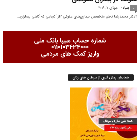
بنیاد
-
جولای 7, 2019
0
?دکتر محمدرضا ناظر، متخصص بیماری‌های عفونی ?از آنجایی که گاهی بیماران...
شماره حساب سیبا بانک ملی
0110103434000
واریز کمک های مردمی
همایش پیش گیری از سرطان های زنان