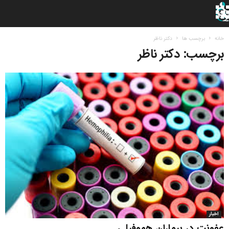
خانه
برچسب ها
دکتر ناظر
برچسب: دکتر ناظر
اخبار
عفونت در بیماران هموفیلی