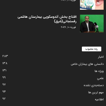
فوریه 19, 2026
افتتاح بخش آندوسکوپی بیمارستان هاشمی
رفسنجانی(شرق)
فوریه 10, 2026
رده محبوب
283
اخبار
138
دانستی های بیماران خاص
131
ویژه ها
99
علمی
97
دسته‌بندی نشده
94
مهم ترین ها
92
اطلاعیه