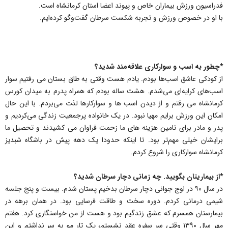
فدراسیون ورزش بیماران خاص و پیوند اعضا استان کرمانشاه است.
با او در خصوص ورزش و تجربه شکست سرطان گفت‌وگو کرده‌ایم.
*چطور به اسب و سوارکاری علاقه‌مند شدید؟
از کودکی عاشق اسب‌ها بودم. یادم هست وقتی به طاق بستان می رفتیم سوار
اسب‌های کرایه‌ای می‌شدم. هشت ساله بودم که همراه پدرم به میدان کورس
کرمانشاه می رفتم و از دیدن اسب ها و سوارکارها لذت می‌بردم. با این حال
امکان این ورزش برایم مهیا نبود. در یک خانواده پرجمعیت زندگی می‌کردیم و
پدر و مادر برای تامین هزینه های ما زحمت فراوان می کشیدند و تحصیل ما
برایشان خیلی مهم‌تر بود. تا اینکه حدودا یک دهه پیش در باشگاه شبدیز
کرمانشاه سوارکاری را شروع کردم.
*از بیماریتان بگویید. چه زمانی دچار سرطان شدید؟
در سال ۹۰ در اوج جوانی دچار سرطان بدخیم پستان شدم. بیست و پنج جلسه
شیمی درمانی کردم. دوره سخت و طاقت فرسایی بود. در همان برهه در
بیمارستان همسرم که عشق زندگیم بود و هست از من خواستگاری کرد. هفتم
مهر سال ۱۳۹۰ وقتی سر سفره عقد نشستم، یک تار مو به سر نداشتم و این