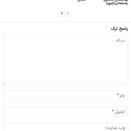
رفسنجانی(شرق)
پاسخ ترک