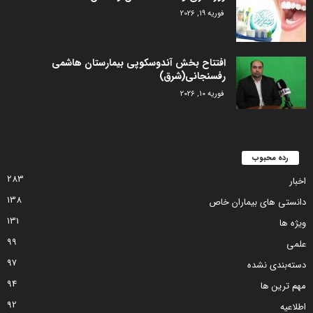
فوریه 19, 2026
افتتاح بخش آندوسکوپی بیمارستان هاشمی
رفسنجانی(شرق)
فوریه 10, 2026
رده محبوب
283
اخبار
138
دانستی های بیماران خاص
131
ویژه ها
99
علمی
97
دسته‌بندی نشده
94
مهم ترین ها
92
اطلاعیه