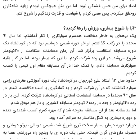
اصلا برای من حس قشنگی نبود. اما من مثل هیچکس نبودم وباید شاهکاری
روخلق میکردم. پس سعی کردم با شهامت و قدرت زندگیم را شروع کنم.
*آیا با شروع بیماری، ورزش را رها کردید؟
یک برهه‌ای به خاطر مخالفت همسرم سوارکاری را کنار گذاشتم، اما سال ۹۱
مجدد پا در رکاب گذاشتم. اواخر دوره شیمی درمانیم بود که در کرمانشاه یک
دوره مسابقه استقامت برگزار شد. آن زمان مسابقات استقامت از ۲۰کیلومتر
شروع می‌شد. در این رده شرکت کردم. با این که بیمار بودم، اما در کنار بقیه
سوارکارها مسابقه دادم. با کمک خدا در آن مسابقه مقام اول تیمی را کسب
کردیم .
حدود سال ۹۳ استاد علی قورچیان در کرمانشاه یک دوره آموزشی هنرهای رزمی
سواره گذاشتند که در آن شرکت کردم و به کمانگیری با اسب علاقه‌مند شدم. در
سال ۹۴ مجددا در مسابقه استقامت استانی در کرمانشاه شرکت کردم. این بار در
رده ۴۰کیلومتر و بعد در رده۶۰ کیلومتر مسابقه کشوری و باز هم موفق شدم.
اما متاسفانه بعد از آن مسابقه متوجه شدم که مهره کمرم آسیب شدیدی دیده
و دوباره بیماری به شکل متاستاز به سراغم آمده بود.
دوباره دوره درمان بسیار سخت تری شروع شد، شیمی درمانی، پرتو درمانی و
مصرف داروهای گران قیمت. حتی یک دوره ای با ویلچر راه می‌رفتم. عصا به