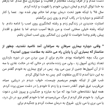
دست شدم و از طرف پزشک معالجم از فعالیت و سوارکاری منع شدم. اما بازهم
به خدا توکل کردم و ایمان درونی خودم را تقویت و اراده کردم.
سال ۹۵ با اینکه هنوز تحت درمان بودم اما حالم بهتر شده بود. عصا را کنار
گذاشتم و دوباره پا در رکاب کردم و روی زین برگشتم.
استارت جدیدی در زندگیم زدم و رشته کمانگیری روی اسب را ادامه دادم. با
اینکه رشته خیلی سختی است و من بارها آسیب دیدم، اما با عشق و اقتدار
پیش رفتم وخدا خواست تا اولین زن کمانگیر روی اسب استان باشم.
* وقتی دوباره بیماری سرطان به سراغتان آمد ناامید نشدید، چطور از
متاستاز که بسیاری آن را پایان راه می دانند به سلامت بیرون آمدید؟
من یک بچه ناخواسته بودم. مادرم برای از بین بردن من در دوره بارداری
تعداد زیادی آمپول زد ، ولی من زنده ماندم، در حالی که در حالت عادی با سه
تا از آن آمپول‌ها جنین از بین می رود. پس در اوج بیماری به خودم گفتم من
به این دنیا آمدم تا کاری متفاوت کنم. پس به خدا توکل کردم.
شب قبل از اینکه بفهمم مریضیم چیست، خواب دیدم در دریایی سیاه،
عن‌قریب غرق شوم. آنقدر دست و پا زدم تا خودم را در دشت سبزی پرت کردم.
همه اینها نشانه‌های خدا بود که مرا به مبارزه و جنگیدن و پیروز شدن دعوت
می‌کرد. با خودم فکر کردم از مرگ می‌ترسیدم، اما با خودم گفتم برو در دل درد،
یا می بری یا می بازی. شروع به درمان سخت کردم و جنگیدم برای