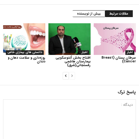
مقالات مرتبط
بیش از نویسنده
اخبار
اخبار
دانستی های بیماران خاص
سرطان پستان (Breast
افتتاح بخش آندوسکوپی
روزه‌داری و سلامت دهان و
Cancer)
بیمارستان هاشمی
دندان
رفسنجانی(شرق)
پاسخ ترک