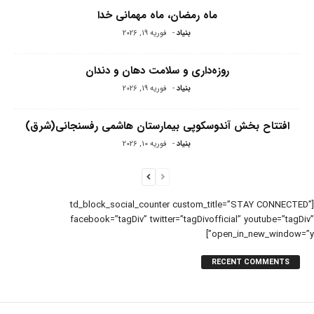
ماه رمضان، ماه مهمانی خدا
بنیاد
-
فوریه 19, 2026
روزه‌داری و سلامت دهان و دندان
بنیاد
-
فوریه 19, 2026
افتتاح بخش آندوسکوپی بیمارستان هاشمی رفسنجانی(شرق)
بنیاد
-
فوریه 10, 2026
[td_block_social_counter custom_title=”STAY CONNECTED”
facebook=”tagDiv” twitter=”tagDivofficial” youtube=”tagDiv”
open_in_new_window=”y”]
RECENT COMMENTS