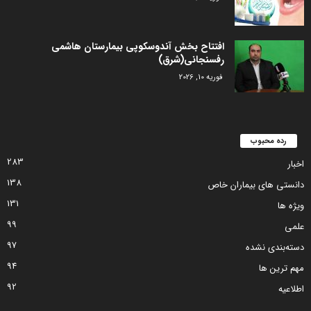
افتتاح بخش آندوسکوپی بیمارستان هاشمی
رفسنجانی(شرق)
فوریه 10, 2026
رده محبوب
283
اخبار
138
دانستی های بیماران خاص
131
ویژه ها
99
علمی
97
دسته‌بندی نشده
94
مهم ترین ها
92
اطلاعیه