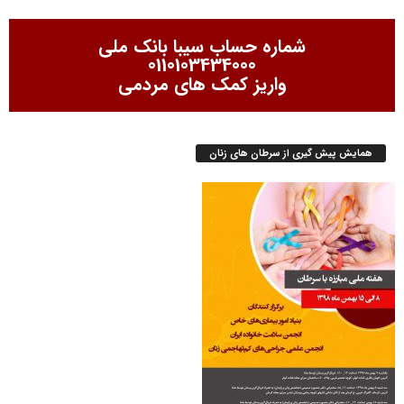
شماره حساب سیبا بانک ملی
0110103434000
واریز کمک های مردمی
همایش پیش گیری از سرطان های زنان