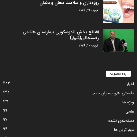
روزه‌داری و سلامت دهان و دندان
فوریه 19, 2026
افتتاح بخش آندوسکوپی بیمارستان هاشمی
رفسنجانی(شرق)
فوریه 10, 2026
رده محبوب
283
اخبار
138
دانستی های بیماران خاص
131
ویژه ها
99
علمی
97
دسته‌بندی نشده
94
مهم ترین ها