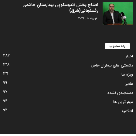
افتتاح بخش آندوسکوپی بیمارستان هاشمی
رفسنجانی(شرق)
فوریه 10, 2026
رده محبوب
283
اخبار
138
دانستی های بیماران خاص
131
ویژه ها
99
علمی
97
دسته‌بندی نشده
94
مهم ترین ها
92
اطلاعیه