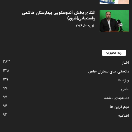
افتتاح بخش آندوسکوپی بیمارستان هاشمی
رفسنجانی(شرق)
فوریه 10, 2026
رده محبوب
283
اخبار
138
دانستی های بیماران خاص
131
ویژه ها
99
علمی
97
دسته‌بندی نشده
94
مهم ترین ها
92
اطلاعیه