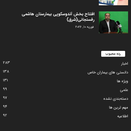
افتتاح بخش آندوسکوپی بیمارستان هاشمی
رفسنجانی(شرق)
فوریه 10, 2026
رده محبوب
283
اخبار
138
دانستی های بیماران خاص
131
ویژه ها
99
علمی
97
دسته‌بندی نشده
94
مهم ترین ها
92
اطلاعیه