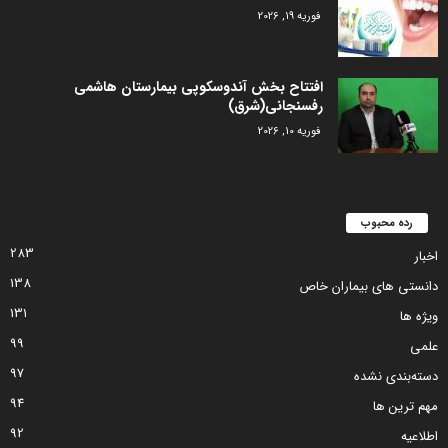
فوریه 19, 2026
افتتاح بخش آندوسکوپی بیمارستان هاشمی
رفسنجانی(شرق)
فوریه 10, 2026
رده محبوب
283
اخبار
138
دانستی های بیماران خاص
131
ویژه ها
99
علمی
97
دسته‌بندی نشده
94
مهم ترین ها
92
اطلاعیه