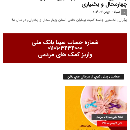
چهارمحال و بختیاری
بنیاد
-
ژوئن 12, 2019
0
برگزاری نخستین جلسه کمیته بیماران خاص استان چهار محال و بختیاری در سال 98
شماره حساب سیبا بانک ملی
0110103434000
واریز کمک های مردمی
همایش پیش گیری از سرطان های زنان