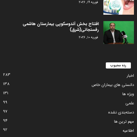
فوریه 19, 2026
افتتاح بخش آندوسکوپی بیمارستان هاشمی
رفسنجانی(شرق)
فوریه 10, 2026
رده محبوب
283
اخبار
138
دانستی های بیماران خاص
131
ویژه ها
99
علمی
97
دسته‌بندی نشده
94
مهم ترین ها
92
اطلاعیه