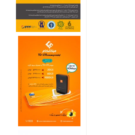
ی
م
ا
ر
ی
ه
ا
ی
خ
ا