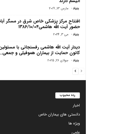
اتیسم دارند
بنیاد
-
مارس 13, 2019
افتتاح مرکز پزشکی خاص شرق در مسگر آباد/
حضور آیت الله هاشمی۱۳۸۶/۱۰/۰۴
بنیاد
-
می 3, 2024
دیدار آیت الله هاشمی رفسنجانی با مسئولین
کانون حمایت از بیماران هموفیلى و جمعى...
بنیاد
-
جولای 26, 2025
رده محبوب
اخبار
دانستی های بیماران خاص
ویژه ها
علمی