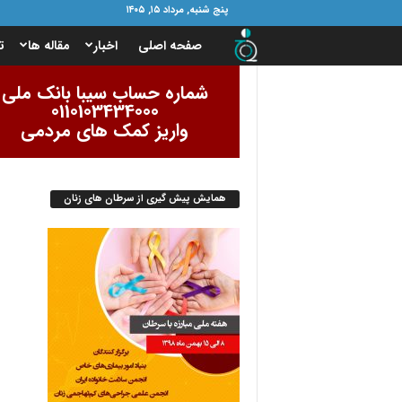
پنج شنبه, مرداد ۱۵, ۱۴۰۵
ب
صفحه اصلی
اخبار
مقاله ها
ت
ن
شماره حساب سیبا بانک ملی
0110103434000
ی
واریز کمک های مردمی
ا
همایش پیش گیری از سرطان های زنان
د
ا
م
و
ر
ب