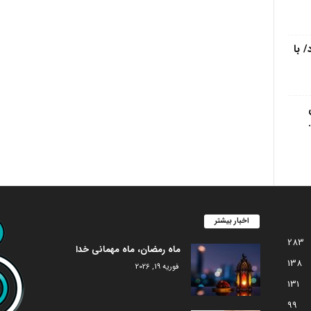
 با
اخبار بیشتر
283
ماه رمضان، ماه مهمانی خدا
138
فوریه 19, 2026
131
99