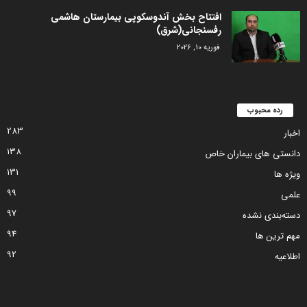
افتتاح بخش آندوسکوپی بیمارستان هاشمی
رفسنجانی(شرق)
فوریه 10, 2026
رده محبوب
283
اخبار
138
دانستی های بیماران خاص
131
ویژه ها
99
علمی
97
دسته‌بندی نشده
94
مهم ترین ها
92
اطلاعیه