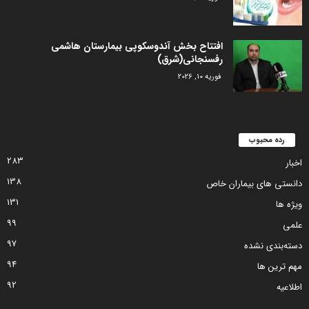
افتتاح بخش آندوسکوپی بیمارستان هاشمی
رفسنجانی(شرق)
فوریه 10, 2026
رده محبوب
283
اخبار
138
دانستی های بیماران خاص
131
ویژه ها
99
علمی
97
دسته‌بندی نشده
94
مهم ترین ها
92
اطلاعیه