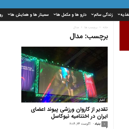
غذیه
زندگی سالم
دارو ها و مکمل ها
سمینار ها و همایش ها
رو
خانه
برچسب ها
مدال
برچسب: مدال
اخبار
تقدیر از کاروان ورزشی پیوند اعضای
ایران در اختتامیه نیوکاسل
0
بنیاد
-
آگوست 24, 2019