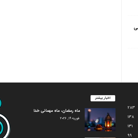
مى
اخبار بیشتر
283
ماه رمضان، ماه مهمانی خدا
138
فوریه 19, 2026
131
99