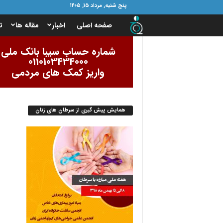
پنج شنبه, مرداد ۱۵, ۱۴۰۵
ب
صفحه اصلی
اخبار
مقاله ها
ت
ن
شماره حساب سیبا بانک ملی
0110103434000
ی
واریز کمک های مردمی
ا
همایش پیش گیری از سرطان های زنان
د
ا
م
و
ر
ب