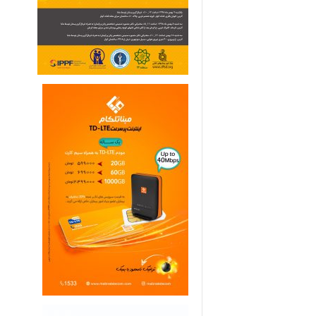
ی
م
ا
ر
ی
ه
ا
ی
خ
ا