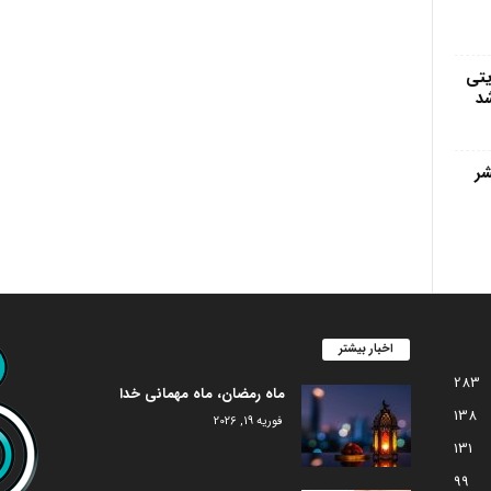
یتی
شد
 ۱۴۰۲) منتشر
اخبار بیشتر
283
ماه رمضان، ماه مهمانی خدا
138
فوریه 19, 2026
131
99