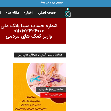
جمعه, مرداد ۱۶, ۱۴۰۵
ب
صفحه اصلی
اخبار
مقاله ها
ت
ن
شماره حساب سیبا بانک ملی
0110103434000
ی
واریز کمک های مردمی
ا
همایش پیش گیری از سرطان های زنان
د
ا
م
و
ر
ب