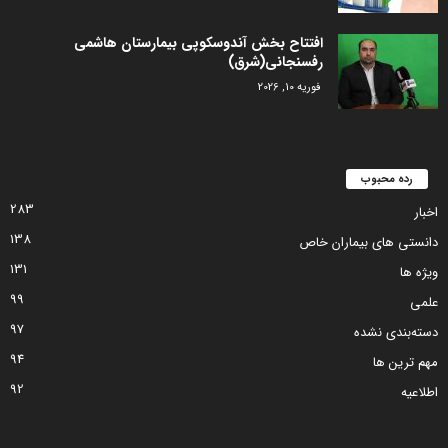
افتتاح بخش آندوسکوپی بیمارستان هاشمی
رفسنجانی(شرق)
فوریه 10, 2026
رده محبوب
283
اخبار
138
دانستی های بیماران خاص
131
ویژه ها
99
علمی
97
دسته‌بندی نشده
94
مهم ترین ها
92
اطلاعیه