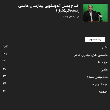
افتتاح بخش آندوسکوپی بیمارستان هاشمی
رفسنجانی(شرق)
فوریه 10, 2026
رده محبوب
283
اخبار
138
دانستی های بیماران خاص
131
ویژه ها
99
علمی
97
دسته‌بندی نشده
94
مهم ترین ها
92
اطلاعیه