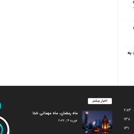
 به
اخبار بیشتر
283
ماه رمضان، ماه مهمانی خدا
138
فوریه 19, 2026
131