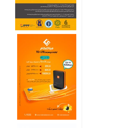
ی
م
ا
ر
ی
ه
ا
ی
خ
ا