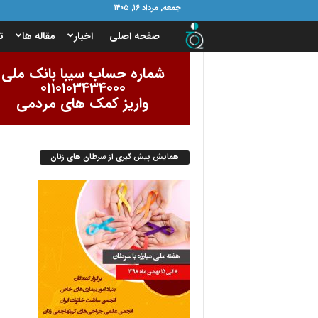
جمعه, مرداد ۱۶, ۱۴۰۵
ب
صفحه اصلی
اخبار
مقاله ها
ت
ن
شماره حساب سیبا بانک ملی
0110103434000
ی
واریز کمک های مردمی
ا
همایش پیش گیری از سرطان های زنان
د
ا
م
و
ر
ب