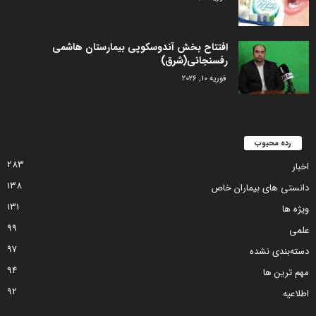
افتتاح بخش آندوسکوپی بیمارستان هاشمی
رفسنجانی(شرق)
فوریه 10, 2026
رده محبوب
283
اخبار
138
دانستی های بیماران خاص
131
ویژه ها
99
علمی
97
دسته‌بندی نشده
94
مهم ترین ها
92
اطلاعیه