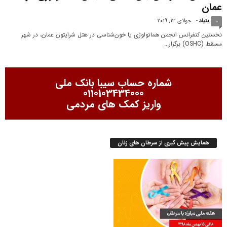
عمان
بنیاد
-
جولای 13, 2019
0
نخستین کنفرانس انجمن هماتولوژی یا خون‌شناسی در هتل شرایتون عمان، در شهر
مسقط (OSHC) برگزار...
شماره حساب سیبا بانک ملی
0110103434000
واریز کمک های مردمی
همایش پیش گیری از سرطان های زنان