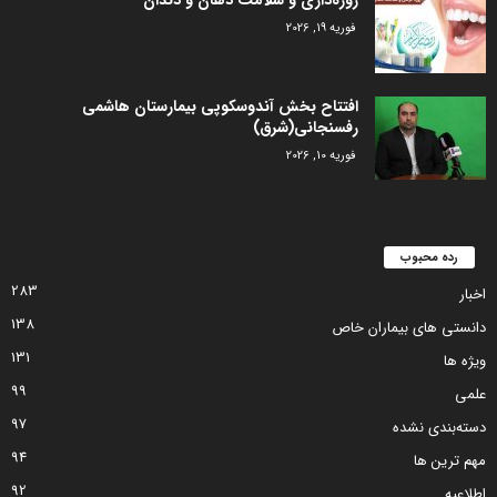
فوریه 19, 2026
افتتاح بخش آندوسکوپی بیمارستان هاشمی
رفسنجانی(شرق)
فوریه 10, 2026
رده محبوب
283
اخبار
138
دانستی های بیماران خاص
131
ویژه ها
99
علمی
97
دسته‌بندی نشده
94
مهم ترین ها
92
اطلاعیه