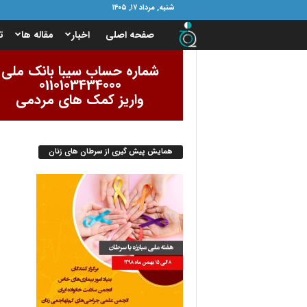
شنبه, مرداد ۱۷, ۱۴۰۵
ب
صفحه اصلی
اخبار
مقاله ها
ت
ن
شماره حساب سیبا بانک ملی
0110103434000
ی
واریز کمک های مردمی
ا
همایش پیش گیری از سرطان های زنان
د
ا
م
و
ر
ب