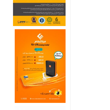
ی
م
ا
ر
ی
ه
ا
ی
خ
ا