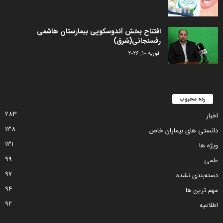
افتتاح بخش آندوسکوپی بیمارستان هاشمی
رفسنجانی(شرق)
فوریه 10, 2026
رده محبوب
283
اخبار
138
دانستی های بیماران خاص
131
ویژه ها
99
علمی
97
دسته‌بندی نشده
94
مهم ترین ها
92
اطلاعیه