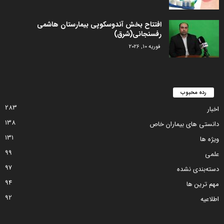
افتتاح بخش آندوسکوپی بیمارستان هاشمی
رفسنجانی(شرق)
فوریه 10, 2026
رده محبوب
283
اخبار
138
دانستی های بیماران خاص
131
ویژه ها
99
علمی
97
دسته‌بندی نشده
94
مهم ترین ها
92
اطلاعیه