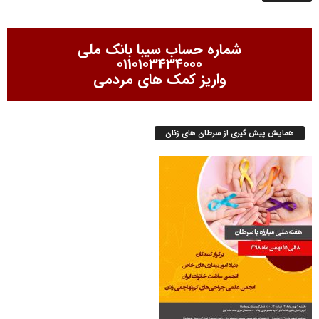
شماره حساب سیبا بانک ملی
0110103434000
واریز کمک های مردمی
همایش پیش گیری از سرطان های زنان