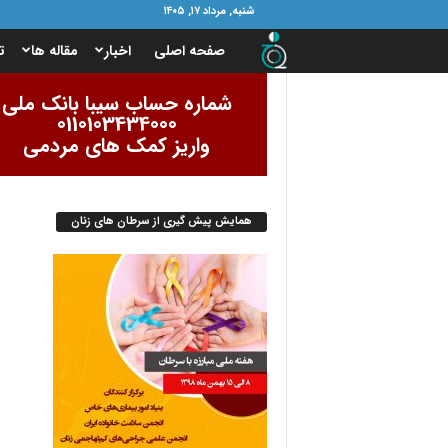
شنبه, مرداد ۱۷, ۱۴۰۵
ب
صفحه اصلی
اخبار
مقاله ها
ت
ن
شماره حساب سیبا بانک ملی
0110103434000
ی
واریز کمک های مردمی
ا
همایش پیش گیری از سرطان های زنان
د
ا
م
و
ر
ب