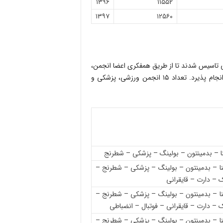
۱۳۹۶
۱۱۵۵۲
۱۳۹۷
۱۲۵۶۰
 تاسیس شدند تا از طریق همفکری اعضا انجمن،
زمینه‌های ارتقاء فعالیت‌های آموزشی، مسابقاتی و اردوهای تمرینی انجام پذیرد. تعداد ۱۵ انجمن ورزشی، پزشکی و
ا – بدمینتون – بولینگ – پزشکی – شطرنج
ا – بدمینتون – بولینگ – پزشکی – شطرنج –
 – دارت – قایقرانی
ا – بدمینتون – بولینگ – پزشکی – شطرنج –
 – دارت – قایقرانی – فوتبال – انضباطی
ا – بدمینتون – بولینگ – پزشکی – شطرنج –