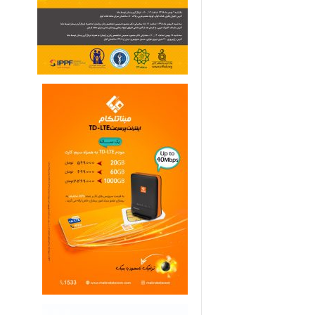
ی
م
ا
ر
ی
ه
ا
ی
خ
ا