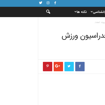
انشناسی
نکته ها
وند اعضاء
فدراسیون ورزش