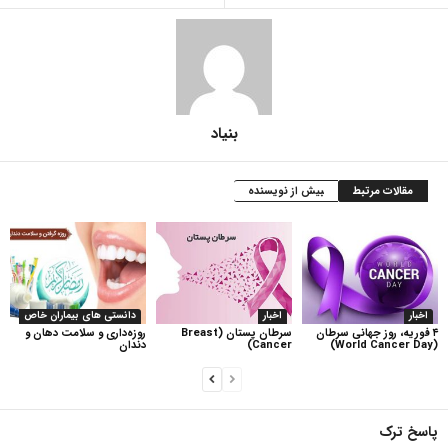
بنیاد
مقالات مرتبط
بیش از نویسنده
اخبار
اخبار
دانستی های بیماران خاص
۴ فوریه، روز جهانی سرطان
سرطان پستان (Breast
روزه‌داری و سلامت دهان و
(World Cancer Day)
Cancer)
دندان
پاسخ ترک