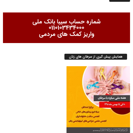
شماره حساب سیبا بانک ملی
0110103434000
واریز کمک های مردمی
همایش پیش گیری از سرطان های زنان