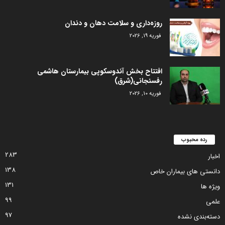
روزه‌داری و سلامت دهان و دندان
فوریه 19, 2026
افتتاح بخش آندوسکوپی بیمارستان هاشمی
رفسنجانی(شرق)
فوریه 10, 2026
رده محبوب
283
اخبار
138
دانستی های بیماران خاص
131
ویژه ها
99
علمی
97
دسته‌بندی نشده