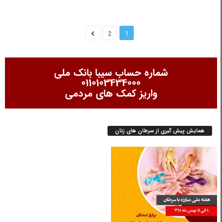
2
1
شماره حساب سیبا بانک ملی
0110103434000
واریز کمک های مردمی
همایش پیش گیری از سرطان های زنان