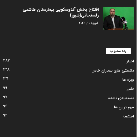
افتتاح بخش آندوسکوپی بیمارستان هاشمی
رفسنجانی(شرق)
فوریه 10, 2026
رده محبوب
283
اخبار
138
دانستی های بیماران خاص
131
ویژه ها
99
علمی
97
دسته‌بندی نشده
94
مهم ترین ها
92
اطلاعیه