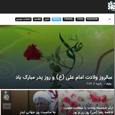
FASHION
TECH
TRAVEL
VIDEO
اخبار
اطلاعیه
انتخاب سردبیر
سالروز ولادت امام علی (ع) و روز پدر مبارک باد
بنیاد
-
ژانویه 2, 2026
ایام خجسته ولادت با سعادت حضرت
فاطمه زهرا (س) روز زن و روز...
به مناسبت روز جهانی ایدز