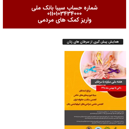
شماره حساب سیبا بانک ملی
0110103434000
واریز کمک های مردمی
همایش پیش گیری از سرطان های زنان