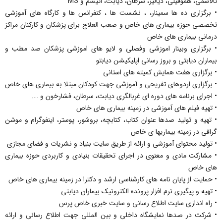
تالاسمی، هموفیلی، دیالیز، سرطان، دیابت، اتیسم و MS
• برگزاری ده ها سمینار، ، نشست ها ، کنفرانس ها و کارگاه های آموزشی
تخصصی حوزه بیماری های خاص و صعب العلاج برای پزشکان و کارکنان مراکز
درمانی بیماری های خاص
• برگزاری وبینار اموزشی وفصلی و لایو های اموزشی پزشکان صد مطب و
بیماران دیابتی و بروز رسانی اپلیکیشن دیابتو
• برگزاری هفت همایش کمیته های استانی
• برگزاری اردوهای تفریحی و آموزشی جهت کودکان مبتلا به بیماری های خاص
• اجرای برنامه های دوره ای غربالگری دیابت، سرطان، فشارخون و ….
• تهیه فیلم های آموزشی در زمینه بیماری های خاص
• تهیه و تولید صدها عنوان کتاب، کتابچه، بروشور، پوستر، اینفوگرام و موشن
گرافی در زمینه بیماریها ی خاص
• تولید محتوای آموزشی و ارائه از طریق سایت بنیاد و نشریات و فضای مجازی
• مشارکت مادی و معنوی در اجرای تحقیقات بنیادی و کاربردی حوزه بیماری
های خاص
• حمایت از پایان نامه های کارشناسی ارشد و دکترا در زمینه بیماری های خاص
• تهیه و پیگیری نرم افزار پرونده الکترونیک بیماران دیابتی
• راه اندازی سایت اطلاع رسانی و سایت خبری خاص پرس
• شرکت در صدها نمایشگاه داخلی و بین المللی جهت اطلاع رسانی و ارائه