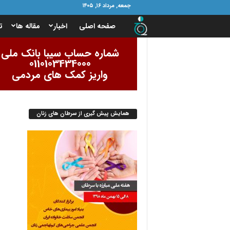
جمعه, مرداد ۱۶, ۱۴۰۵
ب
صفحه اصلی
اخبار
مقاله ها
ت
ن
شماره حساب سیبا بانک ملی
0110103434000
ی
واریز کمک های مردمی
ا
همایش پیش گیری از سرطان های زنان
د
ا
م
و
ر
ب