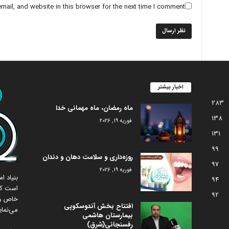
ail, and website in this browser for the next time I comment.
اخبار بیشتر
283
ماه رمضان، ماه مهمانی خدا
138
فوریه 19, 2026
131
99
روزه‌داری و سلامت دهان و دندان
97
فوریه 19, 2026
بنیاد 
94
است که
92
خاص و 
افتتاح بخش آندوسکوپی
می‌نمای
بیمارستان هاشمی
رفسنجانی(شرق)