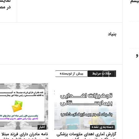
تیسم
در مص
بنیاد
و
مقالات مرتبط
بیش از نویسنده
دسته‌بندی نشده
اخبار
گزارش آماری اهدای ملزومات پزشکی
نامه مادران دارای فرزند مبتلا 