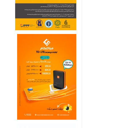
ی
م
ا
ر
ی
ه
ا
ی
خ
ا