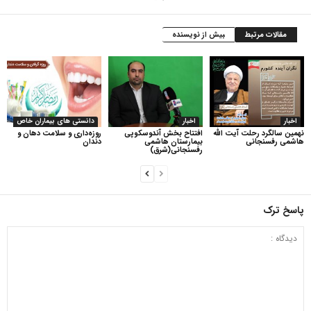
مقالات مرتبط
بیش از نویسنده
اخبار
اخبار
دانستی های بیماران خاص
نهمین سالگرد رحلت آیت الله
افتتاح بخش آندوسکوپی
روزه‌داری و سلامت دهان و
هاشمی رفسنجانی
بیمارستان هاشمی
دندان
رفسنجانی(شرق)
پاسخ ترک