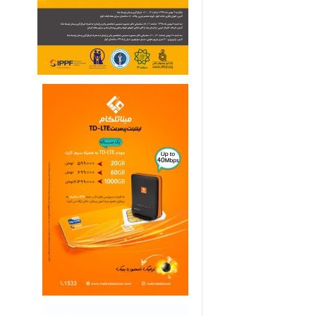
ی
م
ا
ر
ی
ه
ا
ی
خ
ا