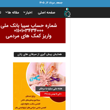
جمعه, مرداد ۱۶, ۱۴۰۵
ب
صفحه اصلی
اخبار
مقاله ها
ت
ن
شماره حساب سیبا بانک ملی
0110103434000
ی
واریز کمک های مردمی
ا
همایش پیش گیری از سرطان های زنان
د
ا
م
و
ر
ب