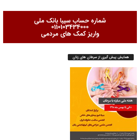
شماره حساب سیبا بانک ملی
0110103434000
واریز کمک های مردمی
همایش پیش گیری از سرطان های زنان