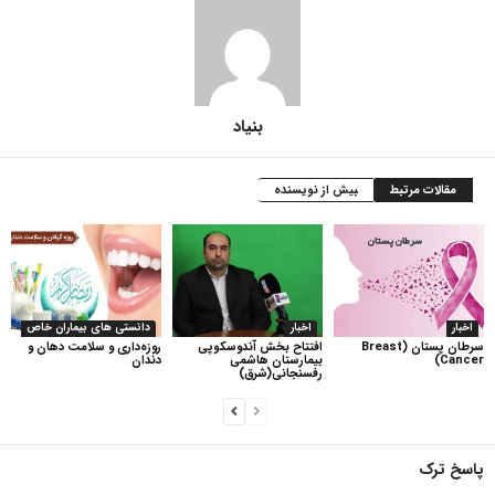
بنیاد
مقالات مرتبط
بیش از نویسنده
اخبار
اخبار
دانستی های بیماران خاص
سرطان پستان (Breast
افتتاح بخش آندوسکوپی
روزه‌داری و سلامت دهان و
Cancer)
بیمارستان هاشمی
دندان
رفسنجانی(شرق)
پاسخ ترک