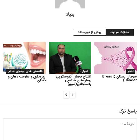
بنیاد
مقالات مرتبط
بیش از نویسنده
اخبار
اخبار
دانستی های بیماران خاص
سرطان پستان (Breast
افتتاح بخش آندوسکوپی
روزه‌داری و سلامت دهان و
Cancer)
بیمارستان هاشمی
دندان
رفسنجانی(شرق)
پاسخ ترک