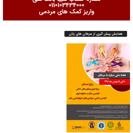
0110103434000
واریز کمک های مردمی
همایش پیش گیری از سرطان های زنان