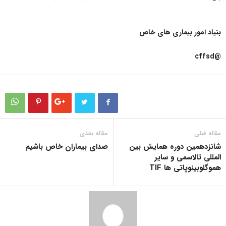
بنیاد امور بیماری های خاص
@cffsd
مقاله قبلی
مقاله بعدی
شانزدهمین دوره همایش بین
صدای بیماران خاص باشیم
المللی تالاسمی و سایر
هموگلوبینوپاتی ها TIF