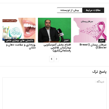
مقالات مرتبط
بیش از نویسنده
اخبار
اخبار
دانستی های بیماران خاص
سرطان پستان (Breast
افتتاح بخش آندوسکوپی
روزه‌داری و سلامت دهان و
Cancer)
بیمارستان هاشمی
دندان
رفسنجانی(شرق)
پاسخ ترک