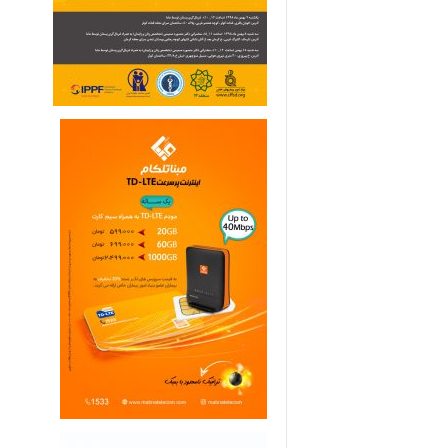
ی
م
ا
ر
ی
ه
ا
ی
خ
ا