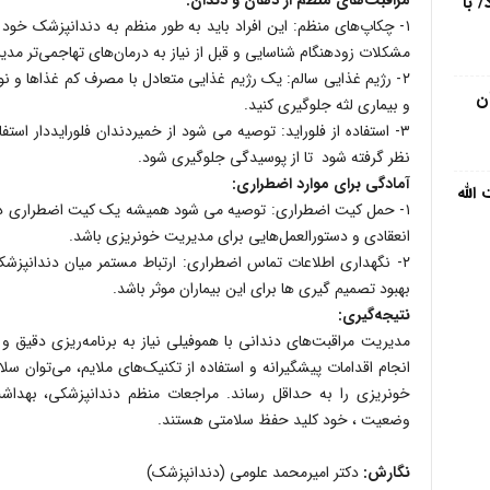
مراقبت‌های منظم از دهان و دندان:
 با
۱- چکاپ‌های منظم: این افراد باید به طور منظم به دندانپزشک خود 
مشکلات زودهنگام شناسایی و قبل از نیاز به درمان‌های تهاجمی‌تر مد
۲- رژیم غذایی سالم: یک رژیم غذایی متعادل با مصرف کم غذاها و 
ن
و بیماری لثه جلوگیری کنید.
۳- استفاده از فلوراید: توصیه می شود از خمیردندان فلورایددار است
نظر گرفته شود تا از پوسیدگی جلوگیری شود.
آمادگی برای موارد اضطراری:
الله
۱- حمل کیت اضطراری: توصیه می شود همیشه یک کیت اضطراری در 
انعقادی و دستورالعمل‌هایی برای مدیریت خونریزی باشد.
۲- نگهداری اطلاعات تماس اضطراری: ارتباط مستمر میان دندانپز
بهبود تصمیم گیری ها برای این بیماران موثر باشد.
نتیجه‌گیری:
مدیریت مراقبت‌های دندانی با هموفیلی نیاز به برنامه‌ریزی دقیق و ا
انجام اقدامات پیشگیرانه و استفاده از تکنیک‌های ملایم، می‌توان
خونریزی را به حداقل رساند. مراجعات منظم دندانپزشکی، بهدا
وضعیت ، خود کلید حفظ سلامتی هستند.
نگارش:
دکتر امیرمحمد علومی (دندانپزشک)