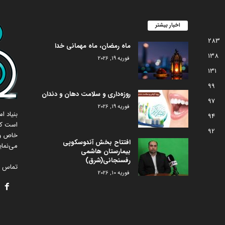
اخبار بیشتر
283
ماه رمضان، ماه مهمانی خدا
138
فوریه 19, 2026
131
99
روزه‌داری و سلامت دهان و دندان
97
فوریه 19, 2026
بنیاد 
94
است که
92
خاص و 
افتتاح بخش آندوسکوپی
می‌نمای
بیمارستان هاشمی
رفسنجانی(شرق)
تماس با
فوریه 10, 2026