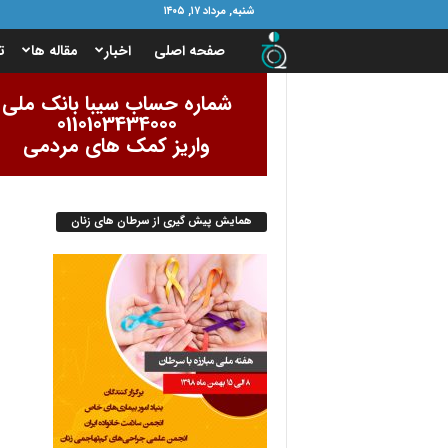
شنبه, مرداد ۱۷, ۱۴۰۵
ب
صفحه اصلی
اخبار
مقاله ها
ت
ن
شماره حساب سیبا بانک ملی
0110103434000
ی
واریز کمک های مردمی
ا
همایش پیش گیری از سرطان های زنان
د
ا
م
و
ر
ب