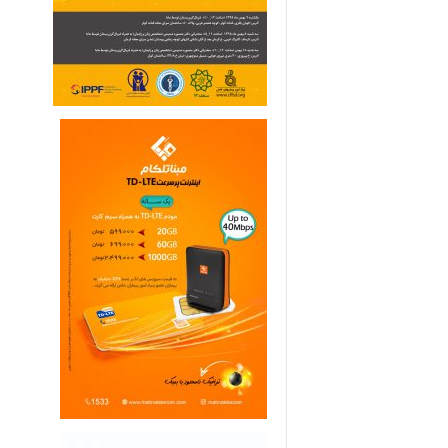
ی
م
ا
ر
ی
ه
ا
ی
خ
ا