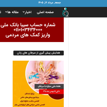
جمعه, مرداد ۱۶, ۱۴۰۵
ب
صفحه اصلی
اخبار
مقاله ها
ت
ن
شماره حساب سیبا بانک ملی
0110103434000
ی
واریز کمک های مردمی
ا
همایش پیش گیری از سرطان های زنان
د
ا
م
و
ر
ب