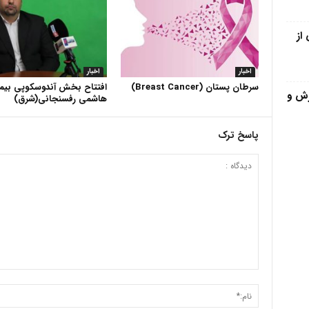
از
اخبار
اخبار
سرطان پستان (Breast Cancer)
افتتاح بخش آندوسکوپی بیما
زش و
هاشمی رفسنجانی(شرق)
پاسخ ترک