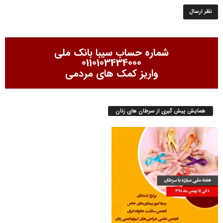
شماره حساب سیبا بانک ملی
0110103434000
واریز کمک های مردمی
همایش پیش گیری از سرطان های زنان