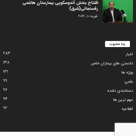
افتتاح بخش آندوسکوپی بیمارستان هاشمی
رفسنجانی(شرق)
فوریه 10, 2026
رده محبوب
283
اخبار
138
دانستی های بیماران خاص
131
ویژه ها
99
علمی
97
دسته‌بندی نشده
94
مهم ترین ها
92
اطلاعیه