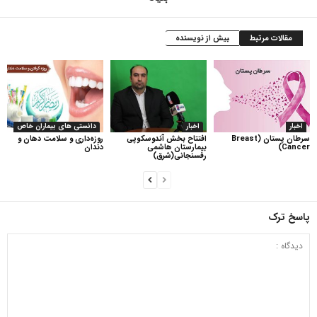
مقالات مرتبط
بیش از نویسنده
اخبار
اخبار
دانستی های بیماران خاص
سرطان پستان (Breast
افتتاح بخش آندوسکوپی
روزه‌داری و سلامت دهان و
Cancer)
بیمارستان هاشمی
دندان
رفسنجانی(شرق)
پاسخ ترک