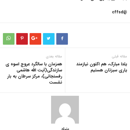
@cffsd
مقاله قبلی
مقاله بعدی
یلدا مبارک، هم اکنون نیازمند
همزمان با سالگرد عروج اسوه ی
یاری سبزتان هستیم
سازندگی(آیت الله هاشمی
رفسنجانی)، مرکز سرطان به بار
نشست
بنیاد